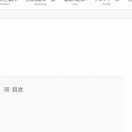
Session
Astrology
note
Profile
目次