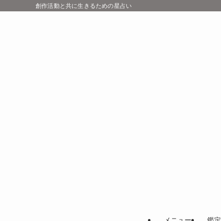
創作活動と共に生きるための星占い
メニュー
鑑定