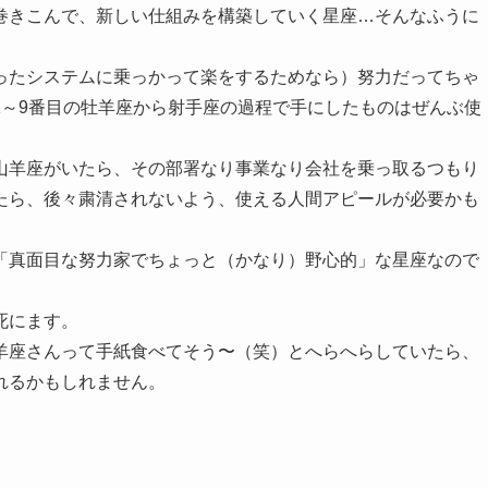
巻きこんで、新しい仕組みを構築していく星座…そんなふうに
ったシステムに乗っかって楽をするためなら）努力だってちゃ
1～9番目の牡羊座から射手座の過程で手にしたものはぜんぶ使
山羊座がいたら、その部署なり事業なり会社を乗っ取るつもり
たら、後々粛清されないよう、使える人間アピールが必要かも
「真面目な努力家でちょっと（かなり）野心的」な星座なので
死にます。
羊座さんって手紙食べてそう〜（笑）とへらへらしていたら、
れるかもしれません。