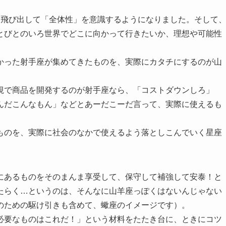
ら飛び出して「全体性」を意識するようになりました。そして
とびとのいろ世界でどこに向かって行きたいか、理想や可能性
かった射手座が集めてきたものを、実際にカタチにするのが山
視で商品を開発するのが射手座なら、「コストダウンしろ」
んだこんなもん」などとあーだこーだ言って、実際に使えるも
ものを、実際に社会のなかで使えるよう落としこんでいく星座
にあるものをそのまんま享受して、保守して補強して安泰！と
たらく…というのは、そんなに山羊座っぽくはないんじゃない
のための駆け引きも含めて、蠍座のイメージです）。
必要なものはこれだ！」という材料をたたき台に、ときにコツ