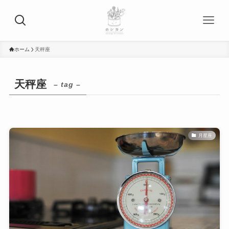
ホーム
天秤座
天秤座
– tag –
月星座